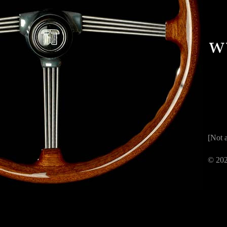
[Not a
© 202