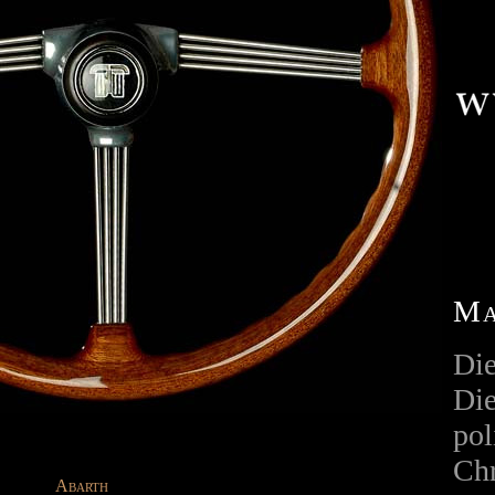
Ma
Die
Die
pol
Chr
Abarth