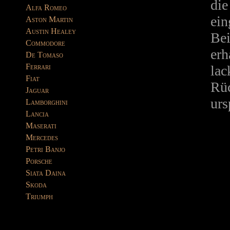
die
Alfa Romeo
ein
Aston Martin
Austin Healey
Bei
Commodore
erh
De Tomaso
Ferrari
lac
Fiat
Rüc
Jaguar
urs
Lamborghini
Lancia
Maserati
Mercedes
Petri Banjo
Porsche
Siata Daina
Skoda
Triumph