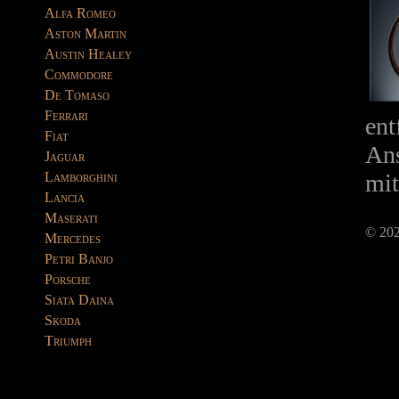
Alfa Romeo
Aston Martin
Austin Healey
Commodore
De Tomaso
Ferrari
ent
Fiat
Ans
Jaguar
mit
Lamborghini
Lancia
Maserati
© 202
Mercedes
Petri Banjo
Porsche
Siata Daina
Skoda
Triumph