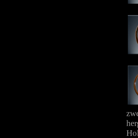
zwe
her
Hol