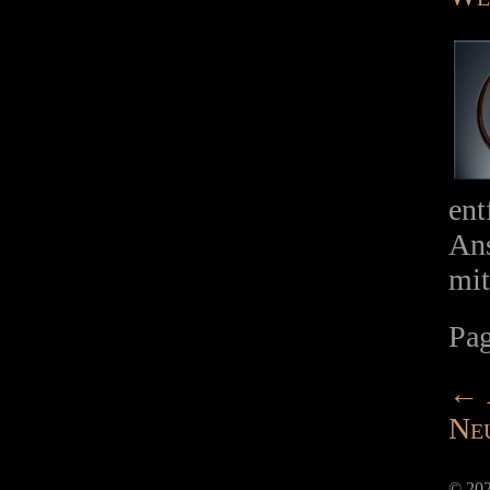
ent
Ans
mit
Pa
←
Ne
© 202