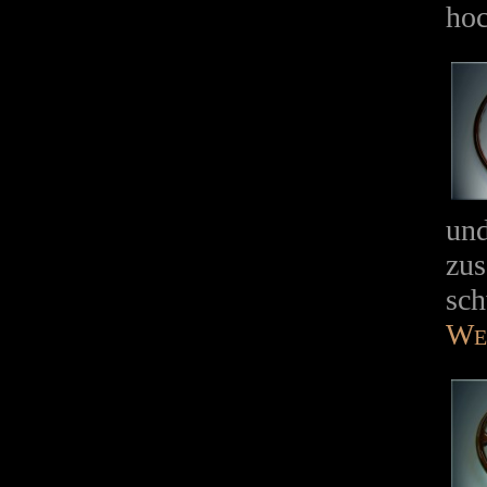
hoc
und
zus
sch
We