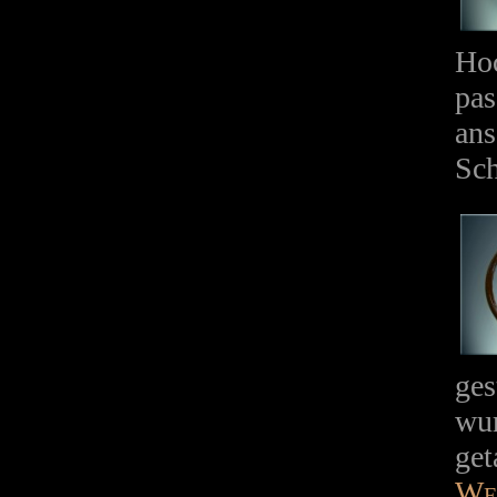
Hoc
pas
ans
Sc
ges
wur
get
We