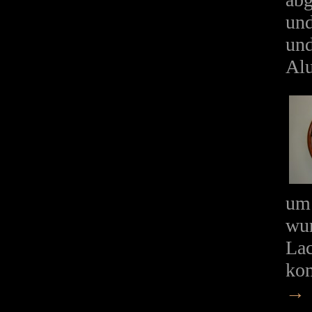
und
und
Al
um 
wur
Lac
kom
→