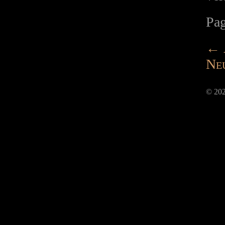
Pa
←
Ne
© 202