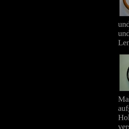
und
und
Len
Mah
auf
Hol
ve