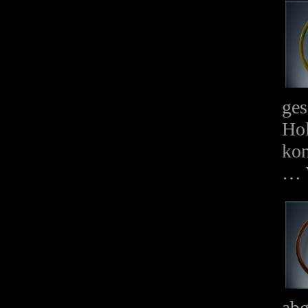
ges
Hol
kon
…
abg