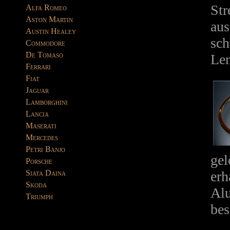
Str
Alfa Romeo
Aston Martin
aus
Austin Healey
sch
Commodore
De Tomaso
Len
Ferrari
Fiat
Jaguar
Lamborghini
Lancia
Maserati
Mercedes
Petri Banjo
gel
Porsche
erh
Siata Daina
Skoda
Alu
Triumph
be